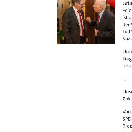
Grün
Feie
ist 
der 
Tod 
Sozi
Unt
Träg
uns 
...
Unse
Zuk
Von 
SPD 
Prei