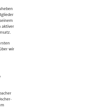
zuheben
tglieder
 seinem
 aktiver
nsatz.
rsten
über wir
e
bacher
öscher-
zum