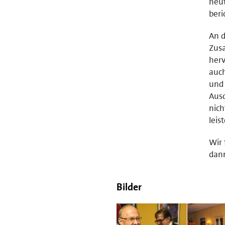
heut
beri
An d
Zus
herv
auch
und
Ausd
nich
leis
Wir 
dann
Bilder