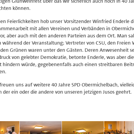
igen Glühweinfest über das wir sicherlich auch noch in 40 J
chten können.
en Feierlichkeiten hob unser Vorsitzender Winfried Enderle d
ammenarbeit mit allen Vereinen und Verbänden in Obermich
or, aber auch mit den anderen Parteien aus dem Ort. Man sa
 während der Veranstaltung; Vertreter von CSU, den Freien
 den Grünen waren unter den Gästen. Deren Anwesenheit se
ruck von gelebter Demokratie, betonte Enderle, was aber di
t hindern würde, gegebenenfalls auch einen streitbaren Beit
ten.
freuen uns auf weitere 40 Jahre SPD Obermichelbach, viellei
 der ein oder die andere von unseren jetzigen Jusos geehrt.