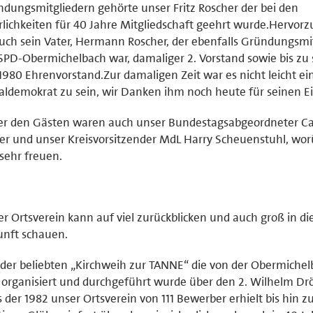
dungsmitgliedern gehörte unser Fritz Roscher der bei den
rlichkeiten für 40 Jahre Mitgliedschaft geehrt wurde.Hervor
auch sein Vater, Hermann Roscher, der ebenfalls Gründungsmi
SPD-Obermichelbach war, damaliger 2. Vorstand sowie bis zu
1980 Ehrenvorstand.Zur damaligen Zeit war es nicht leicht ein
aldemokrat zu sein, wir Danken ihm noch heute für seinen Ei
er den Gästen waren auch unser Bundestagsabgeordneter Ca
er und unser Kreisvorsitzender MdL Harry Scheuenstuhl, wor
sehr freuen.
r Ortsverein kann auf viel zurückblicken und auch groß in di
unft schauen.
der beliebten „Kirchweih zur TANNE“ die von der Obermichel
organisiert und durchgeführt wurde über den 2. Wilhelm Dr
s der 1982 unser Ortsverein von 111 Bewerber erhielt bis hin 