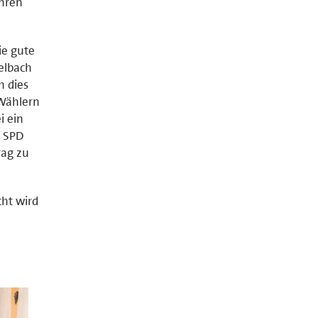
ahren
ie gute
elbach
h dies
 Wählern
i ein
e SPD
rag zu
cht wird